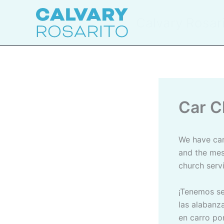
Skip
to
Calvary Rosar
content
Car 
We have car church services outside in the parking lot! Come enjoy the worship
and the mes
church serv
¡Tenemos servicios en carro afuera en el estacionamiento! Vengan a disfrutar de
las alabanza
en carro po