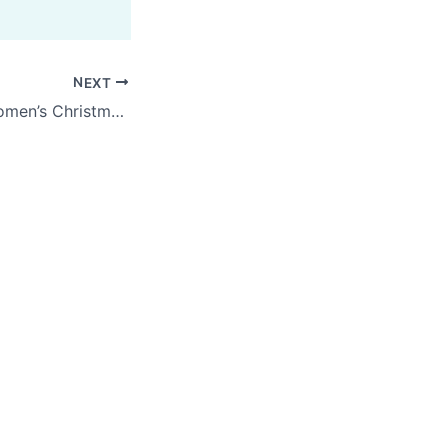
NEXT
er – Evento Navideño de Mujeres