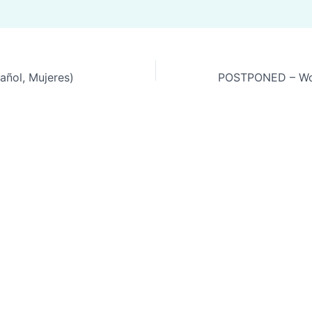
pañol, Mujeres)
POSTPONED – Women’s Christmas Dinn