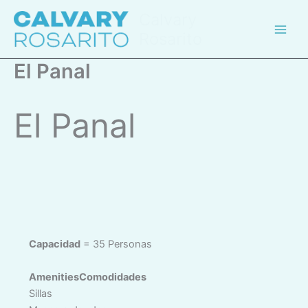
Skip
Calvary
to
Rosarito
content
El Panal
El Panal
Capacidad
= 35 Personas
AmenitiesComodidades
Sillas