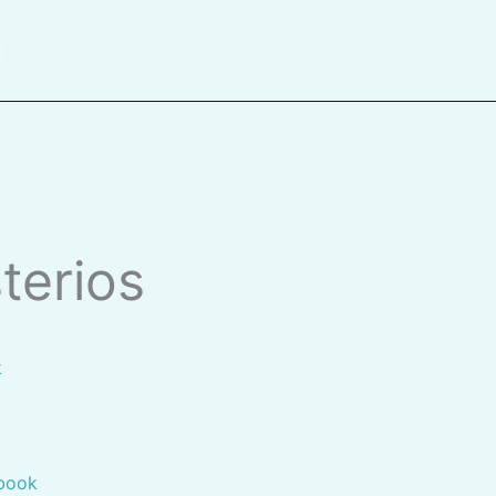
ito
sterios
k
ebook